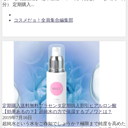
分） 定期購入...
コスメだョ！全員集合編集部
定期購入送料無料
プラセンタ
定期購入割引
ヒアルロン酸
【効果あるの？】超純水の力で保湿するブノワとは？
2019年7月16日
超純水という水をご存知でしょうか？極限まで純度を高めた