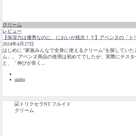
クリーム
レビュー
【保湿力は優秀なのに、においが残念！？】アベンヌの「トリ
2024年4月27日
はじめに ”家族みんなで全身に使えるクリーム”を探してい
ム」。 アベンヌ商品の使用は初めてでしたが、実際にテスタ
と、「伸びが良く...
utaho