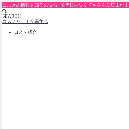
コスメの情報を知るのなら 8時じゃなくてもみんな集まれ！
SEARCH
コスメだョ！全員集合
コスメ紹介