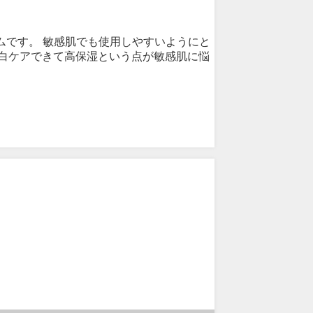
ムです。 敏感肌でも使用しやすいようにと
白ケアできて高保湿という点が敏感肌に悩