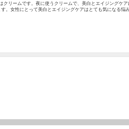
」はクリームです。夜に使うクリームで、美白とエイジングケアに
います。女性にとって美白とエイジングケアはとても気になる悩