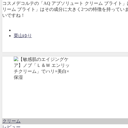
コスメデコルテの「AQ アブソリュート クリーム ブライト
リーム ブライト」はその成分に大きく2つの特徴を持って
いですね！
栗山ゆり
クリーム
レビュー