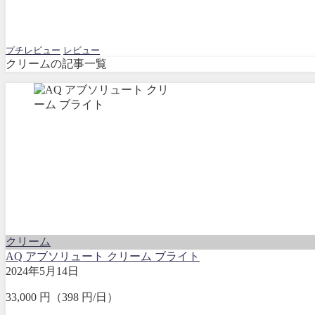
クリーム
プチレビュー
レビュー
クリームの記事一覧
クリーム
AQ アブソリュート クリーム ブライト
2024年5月14日
33,000 円（398 円/日）