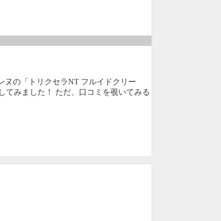
ンヌの「トリクセラNT フルイドクリー
してみました！ ただ、口コミを覗いてみる