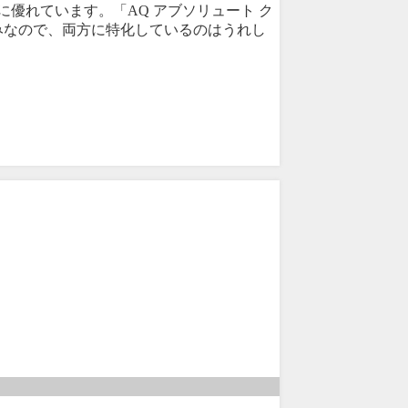
優れています。「AQ アブソリュート ク
みなので、両方に特化しているのはうれし