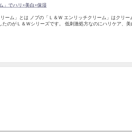
ム」でハリ×美白×保湿
クリーム」とは ノブの「Ｌ＆Ｗ エンリッチクリーム」はクリー
したのがＬ＆Ｗシリーズです。 低刺激処方なのにハリケア、美