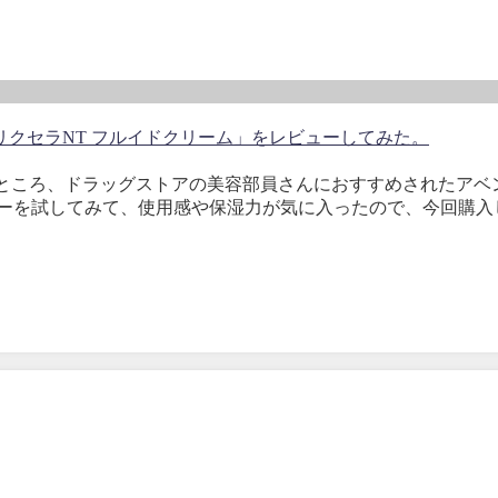
クセラNT フルイドクリーム」をレビューしてみた。
たところ、ドラッグストアの美容部員さんにおすすめされたアベ
ーを試してみて、使用感や保湿力が気に入ったので、今回購入