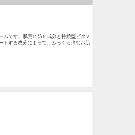
ームです。肌荒れ防止成分と持続型ビタミ
ートする成分によって、ふっくら弾むお肌