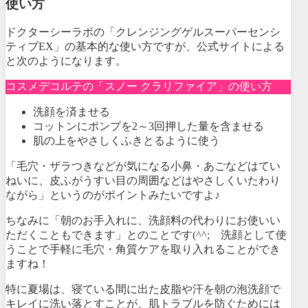
使い方
ドクターシーラボの「クレンジングゲルスーパーセンシ
ティブEX」の基本的な使い方ですが、公式サイトによる
と次のようになります。
コスメデコルテの「スノー クラリファイア」の使い方
洗顔を済ませる
コットンにポンプを2～3回押した量を含ませる
肌の上をやさしくふきとるように使う
「毛穴・ザラつきなどが気になる小鼻・あごなどはてい
ねいに、皮ふがうすい目の周囲などはやさしくいたわり
ながら」というのがポイントみたいですよ♪
ちなみに「朝のお手入れに、洗顔料の代わりにお使いい
ただくこともできます」とのことです(^^; 洗顔として使
うことで手軽に毛穴・角質ケアを取り入れることができ
ますね！
特に夏場は、寝ている間に出た皮脂や汗を朝の泡洗顔で
キレイに洗い落とすことが、肌トラブルを防ぐためには