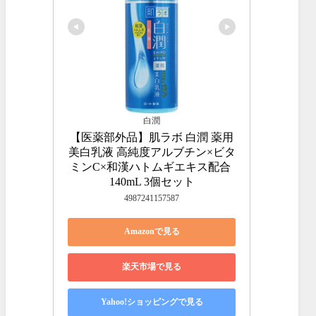
白潤
【医薬部外品】肌ラボ 白潤 薬用
美白乳液 高純度アルブチン×ビタ
ミンC×和漢ハトムギエキス配合 
140mL 3個セット
4987241157587
Amazonで見る
楽天市場で見る
Yahoo!ショッピングで見る