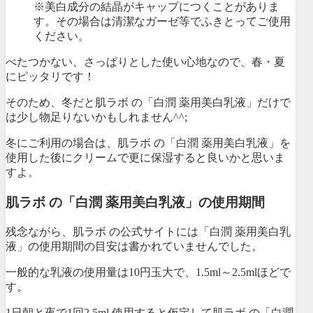
※美白成分の結晶がキャップにつくことがありま
す。その場合は清潔なガーゼ等でふきとってご使用
ください。
べたつかない、さっぱりとした使い心地なので、春・夏
にピッタリです！
そのため、冬だと肌ラボ の「白潤 薬用美白乳液」だけで
は少し物足りないかもしれません^^;
冬にご利用の場合は、肌ラボ の「白潤 薬用美白乳液」を
使用した後にクリームで更に保湿すると良いかと思いま
すよ。
肌ラボ の「白潤 薬用美白乳液」の使用期間
残念ながら、肌ラボ の公式サイトには「白潤 薬用美白乳
液」の使用期間の目安は書かれていませんでした。
一般的な乳液の使用量は
10円玉大で、1.5ml～2.5ml
ほどで
す。
1日朝と夜で1回2.5ml 使用すると仮定して肌ラボ の「白潤