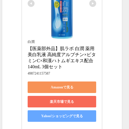
白潤
【医薬部外品】肌ラボ 白潤 薬用
美白乳液 高純度アルブチン×ビタ
ミンC×和漢ハトムギエキス配合 
140mL 3個セット
4987241157587
Amazonで見る
楽天市場で見る
Yahoo!ショッピングで見る