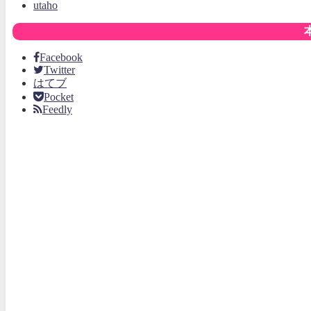
utaho
Facebook
Twitter
はてブ
Pocket
Feedly