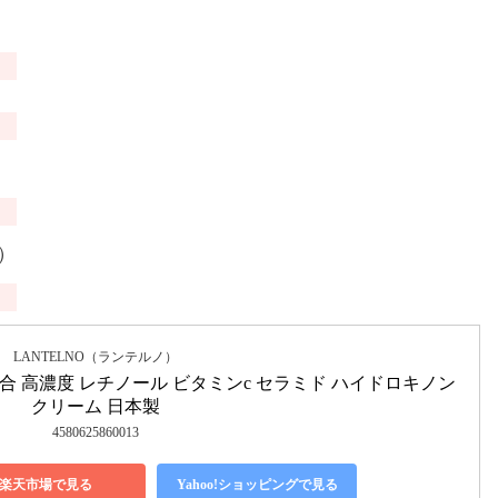
日）
LANTELNO（ランテルノ）
合 高濃度 レチノール ビタミンc セラミド ハイドロキノン
クリーム 日本製
4580625860013
楽天市場で見る
Yahoo!ショッピングで見る