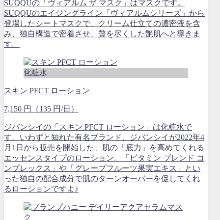
SUQQUの「ヴィアルム ザ マスク」はマスクです。
SUQQUのエイジングライン「ヴィアルムシリーズ」から
登場したシートマスクで、クリーム仕立ての濃密液を含
み、独自構造で密着させ、贅を尽くした艶肌へと導きま
す。
化粧水
スキン PFCT ローション
7,150 円（135 円/日）
ジバンシイの「スキン PFCT ローション」は化粧水で
す。いわずと知れた有名ブランド、ジバンシイが2022年4
月1日から販売を開始した、肌の「底力」を高めてくれる
エッセンスタイプのローション。「ビタミン ブレンド コ
ンプレックス」や「グレープフルーツ果実エキス」とい
った独自の配合成分で肌のターンオーバーを促してくれ
るローションですよ♪